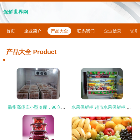
保鲜世界网
首页
企业简介
产品大全
联系我们
企业信息
访客
产品大全
Product
衢州高佬庄小型冷库，96立方水果保鲜的智慧之选
水果保鲜柜,超市水果保鲜柜,深圳水果保鲜柜,海南水果保鲜柜