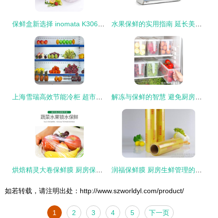
保鲜盒新选择 inomata K306让蔬菜水果持久新鲜
水果保鲜的实用指南 延长美味与营养的小技巧
上海雪瑞高效节能冷柜 超市与便利店水果保鲜的专业之选
解冻与保鲜的智慧 避免厨房案板，科学呵护食材健康
烘焙精灵大卷保鲜膜 厨房保鲜的得力助手
润福保鲜膜 厨房生鲜管理的得力助手
如若转载，请注明出处：http://www.szworldyl.com/product/
1
2
3
4
5
下一页