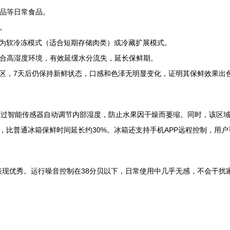
味品等日常食品。
品。
设置为软冷冻模式（适合短期存储肉类）或冷藏扩展模式。
，结合高湿度环境，有效延缓水分流失，延长保鲜期。
区，7天后仍保持新鲜状态，口感和色泽无明显变化，证明其保鲜效果出
术，通过智能传感器自动调节内部湿度，防止水果因干燥而萎缩。同时，该
，比普通冰箱保鲜时间延长约30%。冰箱还支持手机APP远程控制，用
表现优秀。运行噪音控制在38分贝以下，日常使用中几乎无感，不会干扰