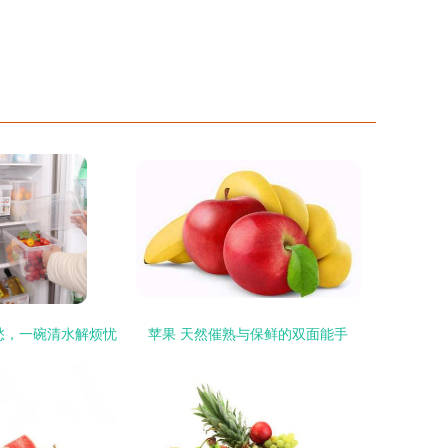
愁，一碗清水解烦忧
苹果 天然催熟与保鲜的双面能手