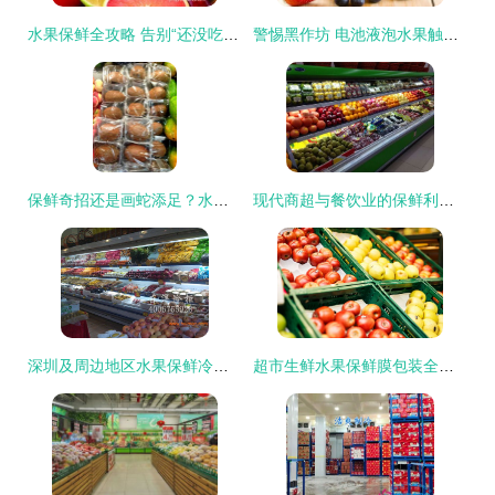
水果保鲜全攻略 告别“还没吃就烂掉”的烦恼
警惕黑作坊 电池液泡水果触目惊心，掌握选购保鲜技巧守护健康
保鲜奇招还是画蛇添足？水果界奇葩包装大赏
现代商超与餐饮业的保鲜利器 风幕保鲜展示柜
深圳及周边地区水果保鲜冷柜、风幕柜厂家选购与价格指南
超市生鲜水果保鲜膜包装全指南 科学锁鲜，延长美味