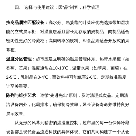
四、 选择与使用建议：因“品”制宜，科学管理
按商品属性匹配设备
：高水分、易萎蔫的叶菜应优先选择带加湿功
能的立式展示柜；对温度敏感且需长期存放的奶制品、肉制品适合
密闭性更好的冷藏柜；高周转率的饮料、即食品则适合开放式的风
幕柜。
温度分区管理
：超市应建立明确的温度管理体系。热带水果柜（如
香蕉、芒果）温度通常在10-13℃，温带水果（如苹果、葡萄）在
2-5℃，乳制品在0-4℃，而饮料柜可能低至2-6℃。定期校准温度
计至关重要。
陈列与维护艺术
：遵循“先进先出”原则，及时清理残次品。定期清
洁设备内外，化霜排水，确保制冷效率，延长设备寿命并维持良好
展示效果。
从无形的风幕到精密的温湿度控制，超市里的每一台保鲜冷藏
设备都是现代食品流通科技的具体体现。它们共同构建了一个从仓