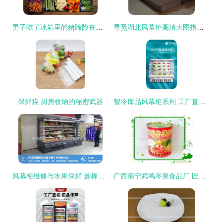
男子吃了冰箱里的猪蹄险丧命，夏季谨防“冰箱杀手” 水果保鲜也有大讲究
寻觅湖北风幕柜高清大图指南 聚焦水果保鲜设备选购
保鲜袋 厨房收纳的秘密武器
智冷库品风幕柜系列 工厂直销，让啤酒冷藏与水果保鲜一步到位
风幕柜维修与水果保鲜 选择宏瀚制冷设备，专业服务保障品质
广西南宁武鸣琴泉食品厂 匠心臻选，为您呈现新鲜健康的水果罐头产品