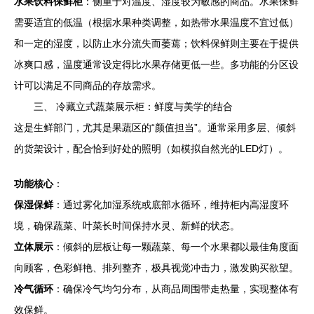
水果饮料保鲜柜
：侧重于对温度、湿度较为敏感的商品。水果保鲜
需要适宜的低温（根据水果种类调整，如热带水果温度不宜过低）
和一定的湿度，以防止水分流失而萎蔫；饮料保鲜则主要在于提供
冰爽口感，温度通常设定得比水果存储更低一些。多功能的分区设
计可以满足不同商品的存放需求。
三、 冷藏立式蔬菜展示柜：鲜度与美学的结合
这是生鲜部门，尤其是果蔬区的“颜值担当”。通常采用多层、倾斜
的货架设计，配合恰到好处的照明（如模拟自然光的LED灯）。
功能核心
：
保湿保鲜
：通过雾化加湿系统或底部水循环，维持柜内高湿度环
境，确保蔬菜、叶菜长时间保持水灵、新鲜的状态。
立体展示
：倾斜的层板让每一颗蔬菜、每一个水果都以最佳角度面
向顾客，色彩鲜艳、排列整齐，极具视觉冲击力，激发购买欲望。
冷气循环
：确保冷气均匀分布，从商品周围带走热量，实现整体有
效保鲜。